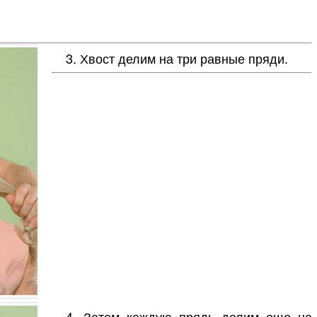
3. Хвост делим на три равные пряди.
4. Затем каждую прядь делим еще на