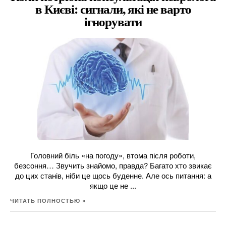
в Києві: сигнали, які не варто
ігнорувати
Головний біль «на погоду», втома після роботи,
безсоння… Звучить знайомо, правда? Багато хто звикає
до цих станів, ніби це щось буденне. Але ось питання: а
якщо це не ...
ЧИТАТЬ ПОЛНОСТЬЮ »