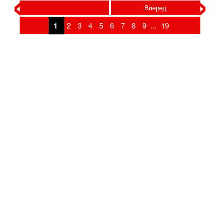
‹
›
Вперед
1
2
3
4
5
6
7
8
9
...
19