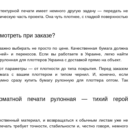
итектурной печати имеет немного другую задачу — передать не
тическую часть проекта. Она чуть плотнее, с гладкой поверхностью
смотреть при заказе?
 важно выбирать не просто по цене. Качественная бумага должна
ней» и перекосов. Если вы работаете в Украине, легко найти
улонная для плоттеров Украина с доставкой прямо на объект.
ют параметры — от плотности до типа покрытия. Перед заказом
умага с вашим плоттером и типом чернил. И, конечно, если
умно сразу купить бумагу рулонную для плоттера оптом. Так
рматной печати рулонная — тихий герой
чественный материал, и возвращаться к обычным листам уже не
чать требует точности, стабильности и, честно говоря, немного