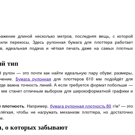
ражение длиной несколько метров, последняя вещь, с которой
 или перекосы. Здесь рулонная бумага для плоттера работает
ов, идеальная подача и чёткая печать даже на самых плотных
ый тип
й рулон — это почти как найти идеальную пару обуви: размеры,
ачение.
Бумага рулонная
для плоттеров 610 мм подойдёт для
где важна точность линий. А если требуется формат побольше —
4 мм станет отличным выбором для широкоформатной графики и
и
плотность
. Например,
бумага рулонная плотность 80
г/м² — это
лёгкая, чтобы не нагружать механизм плоттера, но достаточно
е.
, о которых забывают